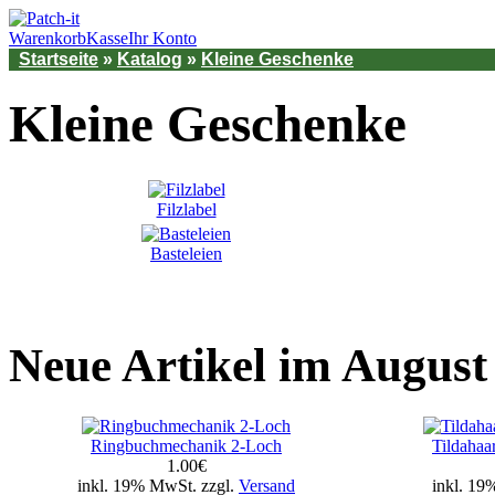
Warenkorb
Kasse
Ihr Konto
Startseite
»
Katalog
»
Kleine Geschenke
Kleine Geschenke
Filzlabel
Basteleien
Neue Artikel im August
Ringbuchmechanik 2-Loch
Tildahaa
1.00€
inkl. 19% MwSt. zzgl.
Versand
inkl. 19