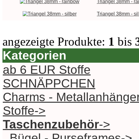
Triangel 38mm - r
Triangel 38mm - si
angezeigte Produkte:
1
bis
Kategorien
ab 6 EUR Stoffe
SCHNÄPPCHEN
Charms - Metallanhänge
Stoffe->
Taschenzubehör
->
Bügel - Purseframes->