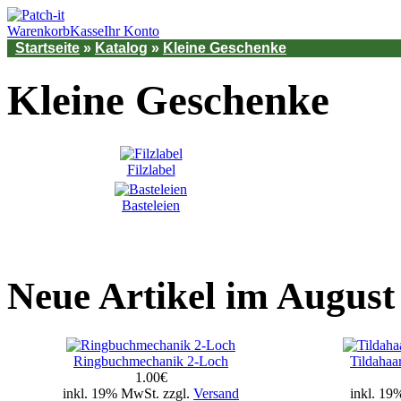
Warenkorb
Kasse
Ihr Konto
Startseite
»
Katalog
»
Kleine Geschenke
Kleine Geschenke
Filzlabel
Basteleien
Neue Artikel im August
Ringbuchmechanik 2-Loch
Tildahaa
1.00€
inkl. 19% MwSt. zzgl.
Versand
inkl. 19