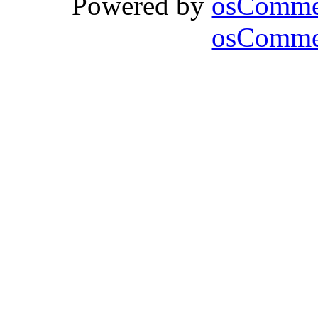
Powered by
osComme
osCommer