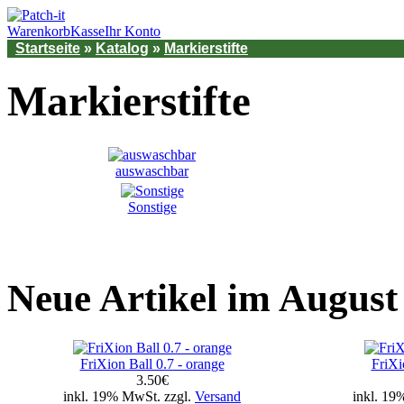
Warenkorb
Kasse
Ihr Konto
Startseite
»
Katalog
»
Markierstifte
Markierstifte
auswaschbar
Sonstige
Neue Artikel im August
FriXion Ball 0.7 - orange
FriXio
3.50€
inkl. 19% MwSt. zzgl.
Versand
inkl. 19