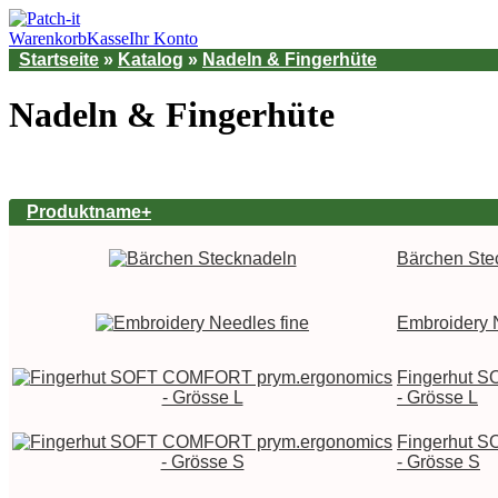
Warenkorb
Kasse
Ihr Konto
Startseite
»
Katalog
»
Nadeln & Fingerhüte
Nadeln & Fingerhüte
Produktname+
Bärchen Ste
Embroidery 
Fingerhut 
- Grösse L
Fingerhut 
- Grösse S