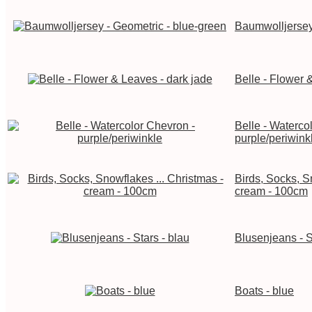
Baumwolljersey
Belle - Flower 
Belle - Waterco
purple/periwink
Birds, Socks, S
cream - 100cm
Blusenjeans - S
Boats - blue