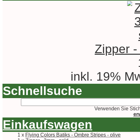
Zipper -
inkl. 19% Mw
Schnellsuche
Verwenden Sie Stich
er
Einkaufswagen
1 x
Flying Colors Batiks - Ombre Stripes - olive