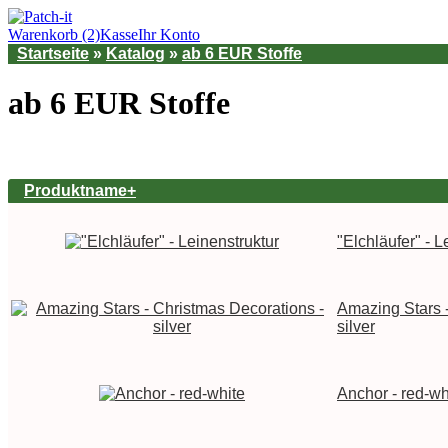
Warenkorb (2)
Kasse
Ihr Konto
Startseite
»
Katalog
»
ab 6 EUR Stoffe
ab 6 EUR Stoffe
Produktname+
"Elchläufer" - L
Amazing Stars -
silver
Anchor - red-wh