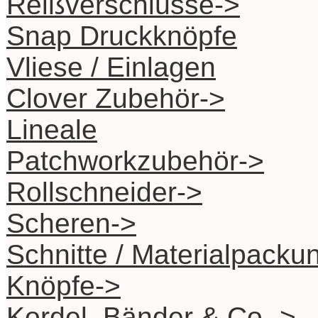
Reißverschlüsse->
Snap Druckknöpfe
Vliese / Einlagen
Clover Zubehör->
Lineale
Patchworkzubehör->
Rollschneider->
Scheren->
Schnitte / Materialpacku
Knöpfe->
Kordel, Bänder & Co.->