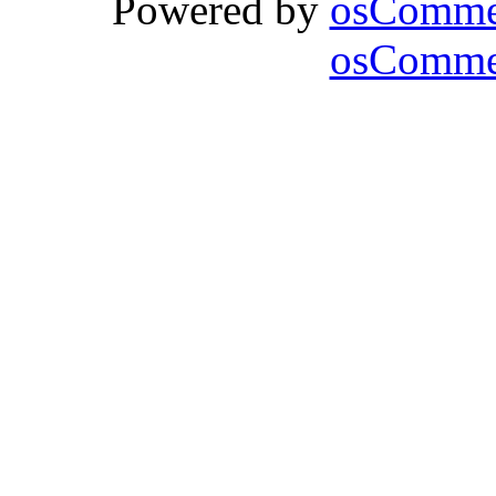
Powered by
osComme
osCommer