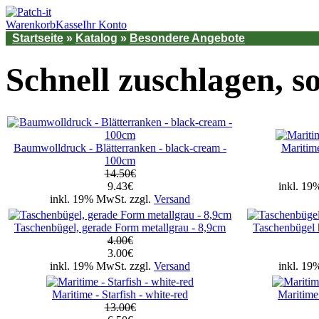
Warenkorb
Kasse
Ihr Konto
Startseite
»
Katalog
»
Besondere Angebote
Schnell zuschlagen, so
Baumwolldruck - Blätterranken - black-cream -
Maritime
100cm
14.50€
9.43€
inkl. 19
inkl. 19% MwSt. zzgl.
Versand
Taschenbügel, gerade Form metallgrau - 8,9cm
Taschenbügel 
4.00€
3.00€
inkl. 19% MwSt. zzgl.
Versand
inkl. 19
Maritime - Starfish - white-red
Maritime 
13.00€