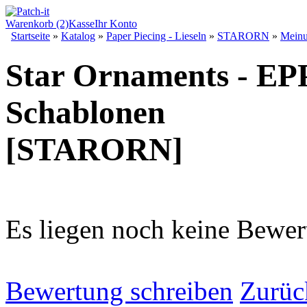
Warenkorb (2)
Kasse
Ihr Konto
Startseite
»
Katalog
»
Paper Piecing - Lieseln
»
STARORN
»
Mein
Star Ornaments - EP
Schablonen
[STARORN]
Es liegen noch keine Bewer
Bewertung schreiben
Zurüc