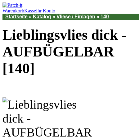
Warenkorb
Kasse
Ihr Konto
Startseite
»
Katalog
»
Vliese / Einlagen
»
140
Lieblingsvlies dick -
AUFBÜGELBAR
[140]