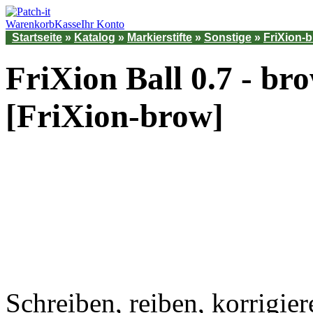
Warenkorb
Kasse
Ihr Konto
Startseite
»
Katalog
»
Markierstifte
»
Sonstige
»
FriXion-
FriXion Ball 0.7 - br
[FriXion-brow]
Schreiben, reiben, korrigie