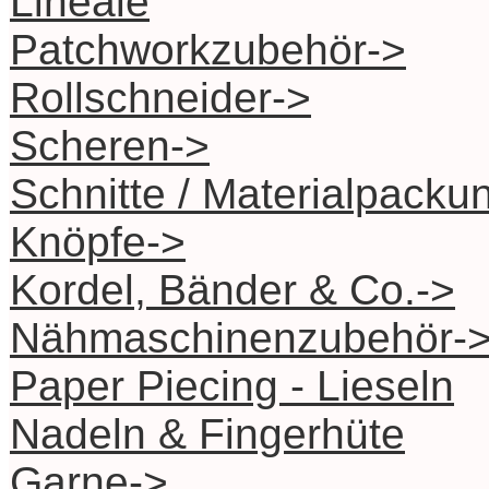
Lineale
Patchworkzubehör->
Rollschneider->
Scheren->
Schnitte / Materialpacku
Knöpfe->
Kordel, Bänder & Co.->
Nähmaschinenzubehör-
Paper Piecing - Lieseln
Nadeln & Fingerhüte
Garne->