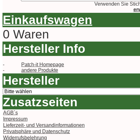
Verwenden Sie Stich
er
Einkaufswagen
0 Waren
Hersteller Info
-
Patch-it Homepage
-
andere Produkte
Hersteller
Zusatzseiten
AGB´s
Impressum
Lieferzeit- und Versandinformationen
Privatsphäre und Datenschutz
Widerrufsbelehrung