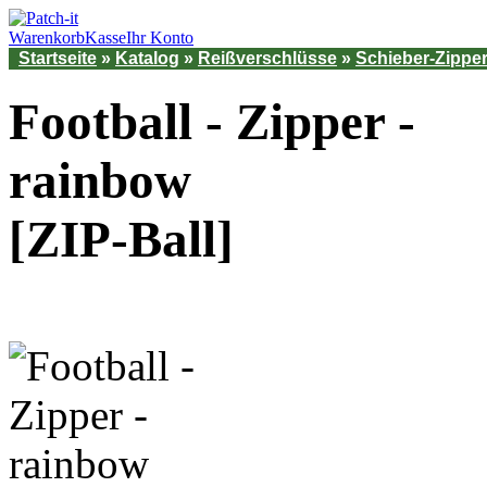
Warenkorb
Kasse
Ihr Konto
Startseite
»
Katalog
»
Reißverschlüsse
»
Schieber-Zippe
Football - Zipper -
rainbow
[ZIP-Ball]