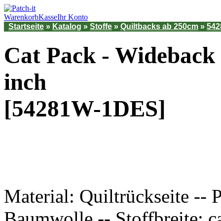
Warenkorb
Kasse
Ihr Konto
Startseite
»
Katalog
»
Stoffe
»
Quiltbacks ab 250cm
»
54
Cat Pack - Wideback
inch
[54281W-1DES]
Material: Quiltrückseite --
Baumwolle -- Stoffbreite: c