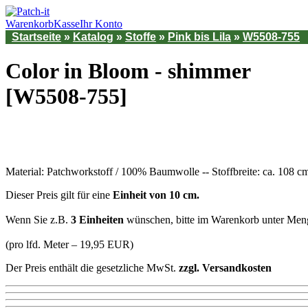
Warenkorb
Kasse
Ihr Konto
Startseite
»
Katalog
»
Stoffe
»
Pink bis Lila
»
W5508-755
Color in Bloom - shimmer
[W5508-755]
Material: Patchworkstoff / 100% Baumwolle -- Stoffbreite: ca. 108 c
Dieser Preis gilt für eine
Einheit von 10 cm.
Wenn Sie z.B.
3 Einheiten
wünschen, bitte im Warenkorb unter Men
(pro lfd. Meter – 19,95 EUR)
Der Preis enthält die gesetzliche MwSt.
zzgl. Versandkosten