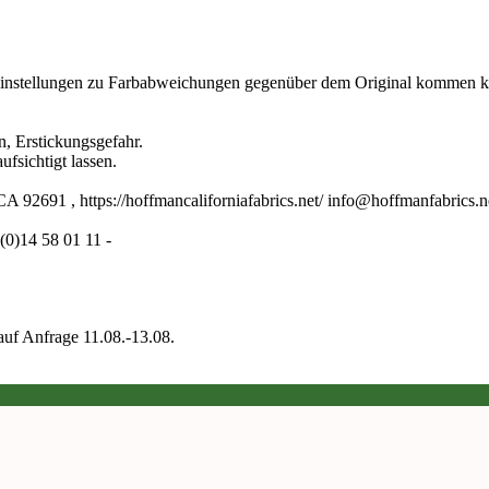
toreinstellungen zu Farbabweichungen gegenüber dem Original kommen 
n, Erstickungsgefahr.
fsichtigt lassen.
A 92691 , https://hoffmancaliforniafabrics.net/ info@hoffmanfabrics.n
0)14 58 01 11 -
auf Anfrage 11.08.-13.08.