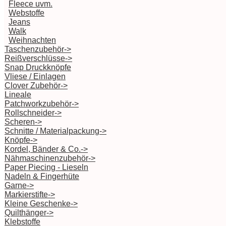
Fleece uvm.
Webstoffe
Jeans
Walk
Weihnachten
Taschenzubehör->
Reißverschlüsse->
Snap Druckknöpfe
Vliese / Einlagen
Clover Zubehör->
Lineale
Patchworkzubehör->
Rollschneider->
Scheren->
Schnitte / Materialpackung->
Knöpfe->
Kordel, Bänder & Co.->
Nähmaschinenzubehör->
Paper Piecing - Lieseln
Nadeln & Fingerhüte
Garne->
Markierstifte->
Kleine Geschenke->
Quilthänger->
Klebstoffe