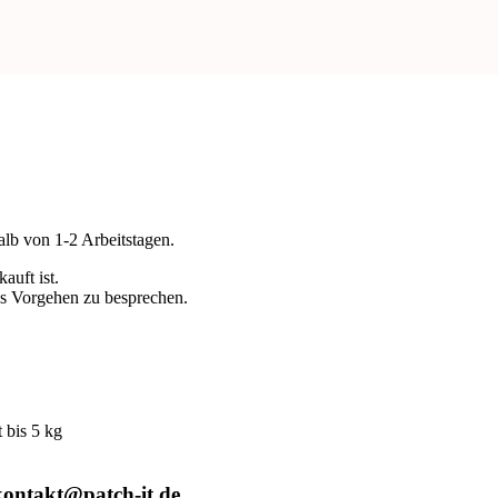
alb von 1-2 Arbeitstagen.
auft ist.
es Vorgehen zu besprechen.
bis 5 kg
kontakt@patch-it.de