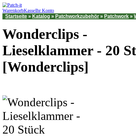
Warenkorb
Kasse
Ihr Konto
Startseite
»
Katalog
»
Patchworkzubehör
»
Patchwork
»
Wonderclips -
Lieselklammer - 20 S
[Wonderclips]