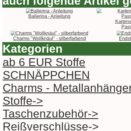
auch folgende Artikel g
Ballerina - Anleitung
Kartens
Pass
Charms "Wollknäul" - silberfarbend
Endst
Kategorien
ab 6 EUR Stoffe
SCHNÄPPCHEN
Charms - Metallanhänge
Stoffe->
Taschenzubehör->
Reißverschlüsse->