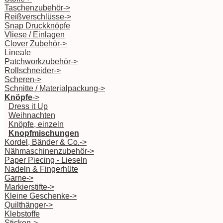
Taschenzubehör->
Reißverschlüsse->
Snap Druckknöpfe
Vliese / Einlagen
Clover Zubehör->
Lineale
Patchworkzubehör->
Rollschneider->
Scheren->
Schnitte / Materialpackung->
Knöpfe
->
Dress it Up
Weihnachten
Knöpfe, einzeln
Knopfmischungen
Kordel, Bänder & Co.->
Nähmaschinenzubehör->
Paper Piecing - Lieseln
Nadeln & Fingerhüte
Garne->
Markierstifte->
Kleine Geschenke->
Quilthänger->
Klebstoffe
Sticken->