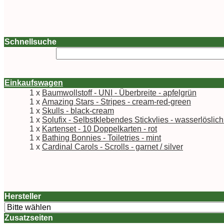
Schnellsuche
Einkaufswagen
1 x
Baumwollstoff - UNI - Überbreite - apfelgrün
1 x
Amazing Stars - Stripes - cream-red-green
1 x
Skulls - black-cream
1 x
Solufix - Selbstklebendes Stickvlies - wasserlöslic
1 x
Kartenset - 10 Doppelkarten - rot
1 x
Bathing Bonnies - Toiletries - mint
1 x
Cardinal Carols - Scrolls - garnet / silver
Hersteller
Zusatzseiten