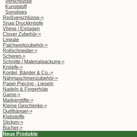
Verschlüsse
Kunststoff
Sonstiges
Reißverschlüsse->
Snap Druckknöpfe
Vliese / Einlagen
Clover Zubehör->
Lineale
Patchworkzubehör->
Rollschneider->
Scheren->
Schnitte / Materialpackung->
Knöpfe->
Kordel, Bänder & Co.->
Nähmaschinenzubehör->
Paper Piecing - Lieseln
Nadeln & Fingerhüte
Garne->
Markierstifte->
Kleine Geschenke->
Quilthänger->
Klebstoffe
Sticken->
Bücher->
Neue Produkte