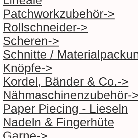
Lineale
Patchworkzubehör->
Rollschneider->
Scheren->
Schnitte / Materialpacku
Knöpfe->
Kordel, Bänder & Co.->
Nähmaschinenzubehör-
Paper Piecing - Lieseln
Nadeln & Fingerhüte
Garne->