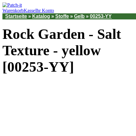
Warenkorb
Kasse
Ihr Konto
Startseite
»
Katalog
»
Stoffe
»
Gelb
»
00253-YY
Rock Garden - Salt
Texture - yellow
[00253-YY]