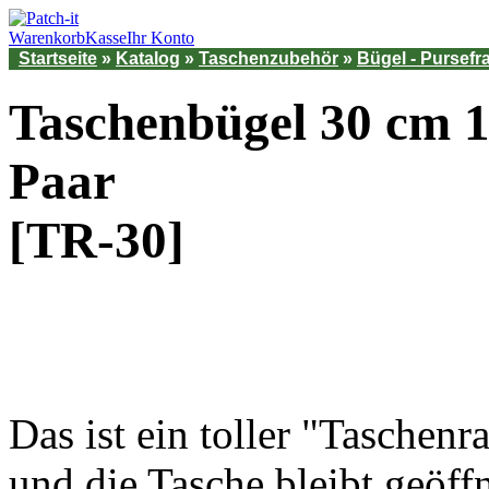
Warenkorb
Kasse
Ihr Konto
Startseite
»
Katalog
»
Taschenzubehör
»
Bügel - Pursef
Taschenbügel 30 cm 
Paar
[TR-30]
Das ist ein toller "Tasche
und die Tasche bleibt geöffn