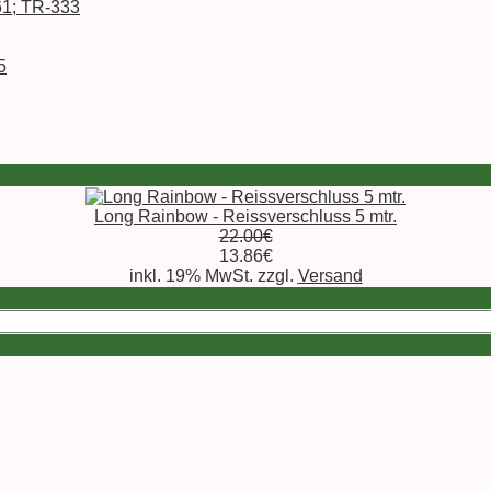
61; TR-333
5
Long Rainbow - Reissverschluss 5 mtr.
22.00€
13.86€
inkl. 19% MwSt. zzgl.
Versand