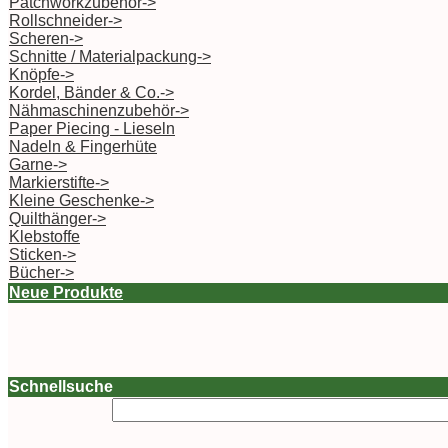
Patchworkzubehör->
Rollschneider->
Scheren->
Schnitte / Materialpackung->
Knöpfe->
Kordel, Bänder & Co.->
Nähmaschinenzubehör->
Paper Piecing - Lieseln
Nadeln & Fingerhüte
Garne->
Markierstifte->
Kleine Geschenke->
Quilthänger->
Klebstoffe
Sticken->
Bücher->
Neue Produkte
Schnellsuche