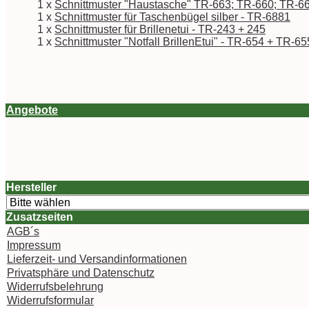
1 x
Schnittmuster "Haustasche" TR-663; TR-660; TR-6
1 x
Schnittmuster für Taschenbügel silber - TR-6881
1 x
Schnittmuster für Brillenetui - TR-243 + 245
1 x
Schnittmuster "Notfall BrillenEtui" - TR-654 + TR-65
Angebote
Hersteller
Zusatzseiten
AGB´s
Impressum
Lieferzeit- und Versandinformationen
Privatsphäre und Datenschutz
Widerrufsbelehrung
Widerrufsformular