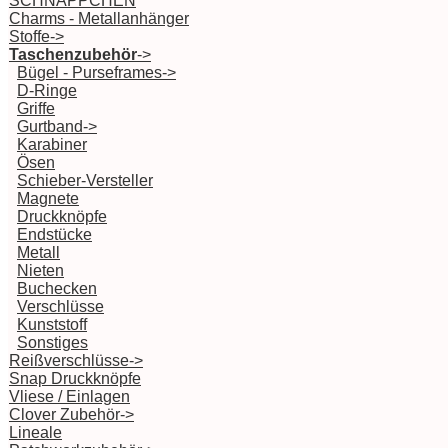
SCHNÄPPCHEN
Charms - Metallanhänger
Stoffe->
Taschenzubehör
->
Bügel - Purseframes->
D-Ringe
Griffe
Gurtband->
Karabiner
Ösen
Schieber-Versteller
Magnete
Druckknöpfe
Endstücke
Metall
Nieten
Buchecken
Verschlüsse
Kunststoff
Sonstiges
Reißverschlüsse->
Snap Druckknöpfe
Vliese / Einlagen
Clover Zubehör->
Lineale