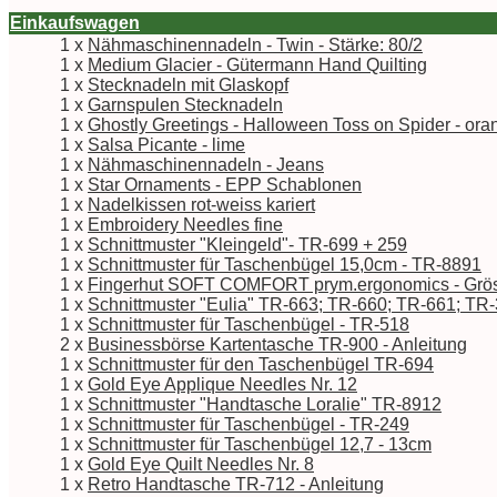
Einkaufswagen
1 x
Nähmaschinennadeln - Twin - Stärke: 80/2
1 x
Medium Glacier - Gütermann Hand Quilting
1 x
Stecknadeln mit Glaskopf
1 x
Garnspulen Stecknadeln
1 x
Ghostly Greetings - Halloween Toss on Spider - ora
1 x
Salsa Picante - lime
1 x
Nähmaschinennadeln - Jeans
1 x
Star Ornaments - EPP Schablonen
1 x
Nadelkissen rot-weiss kariert
1 x
Embroidery Needles fine
1 x
Schnittmuster "Kleingeld"- TR-699 + 259
1 x
Schnittmuster für Taschenbügel 15,0cm - TR-8891
1 x
Fingerhut SOFT COMFORT prym.ergonomics - Grö
1 x
Schnittmuster "Eulia" TR-663; TR-660; TR-661; TR
1 x
Schnittmuster für Taschenbügel - TR-518
2 x
Businessbörse Kartentasche TR-900 - Anleitung
1 x
Schnittmuster für den Taschenbügel TR-694
1 x
Gold Eye Applique Needles Nr. 12
1 x
Schnittmuster "Handtasche Loralie" TR-8912
1 x
Schnittmuster für Taschenbügel - TR-249
1 x
Schnittmuster für Taschenbügel 12,7 - 13cm
1 x
Gold Eye Quilt Needles Nr. 8
1 x
Retro Handtasche TR-712 - Anleitung