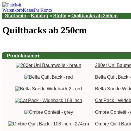
Warenkorb
Kasse
Ihr Konto
Startseite
»
Katalog
»
Stoffe
»
Quiltbacks ab 250cm
Quiltbacks ab 250cm
Produktname+
280er Uni Baumw
Bella Quilt Back -
Bella Suede Wide
Cat Pack - Wideb
Ombre Confetti - 
Ombre Quilt Back