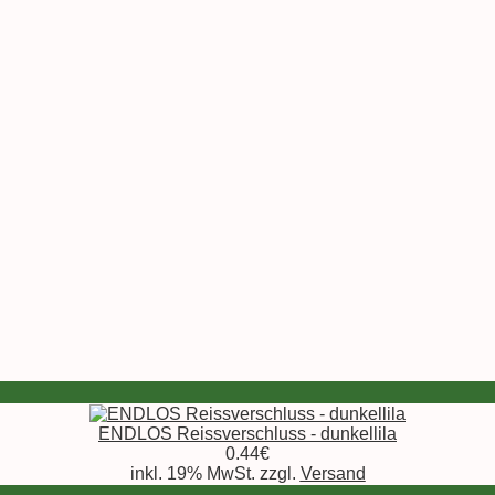
ENDLOS Reissverschluss - dunkellila
0.44€
inkl. 19% MwSt. zzgl.
Versand