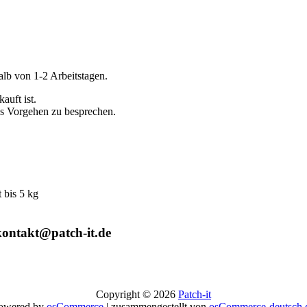
alb von 1-2 Arbeitstagen.
auft ist.
es Vorgehen zu besprechen.
bis 5 kg
kontakt@patch-it.de
Copyright © 2026
Patch-it
owered by
osCommerce
| zusammengestellt von
osCommerce-deutsch.