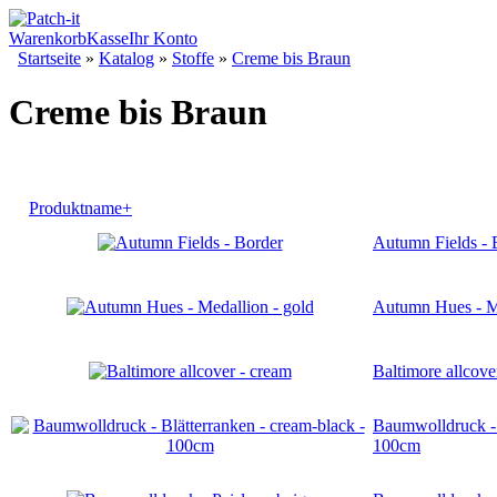
Warenkorb
Kasse
Ihr Konto
Startseite
»
Katalog
»
Stoffe
»
Creme bis Braun
Creme bis Braun
Produktname+
Autumn Fields - 
Autumn Hues - Me
Baltimore allcove
Baumwolldruck - 
100cm