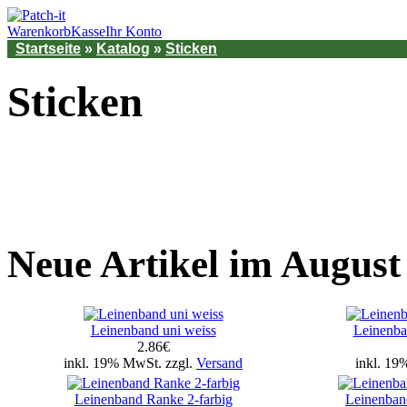
Warenkorb
Kasse
Ihr Konto
Startseite
»
Katalog
»
Sticken
Sticken
Neue Artikel im August
Leinenband uni weiss
Leinenba
2.86€
inkl. 19% MwSt. zzgl.
Versand
inkl. 19
Leinenband Ranke 2-farbig
Leinenband