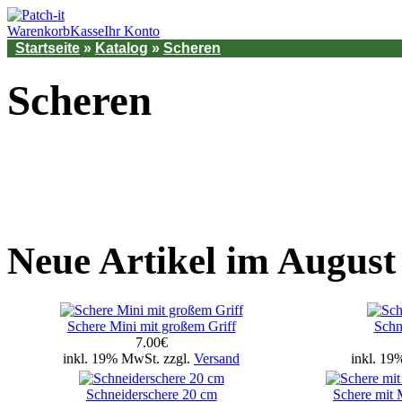
Warenkorb
Kasse
Ihr Konto
Startseite
»
Katalog
»
Scheren
Scheren
Neue Artikel im August
Schere Mini mit großem Griff
Schn
7.00€
inkl. 19% MwSt. zzgl.
Versand
inkl. 19
Schneiderschere 20 cm
Schere mit 