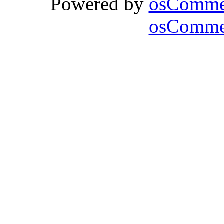
Powered by
osComme
osCommer