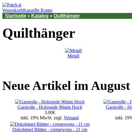
Warenkorb
Kasse
Ihr Konto
Startseite
»
Katalog
»
Quilthänger
Quilthänger
Metall
Neue Artikel im August
Garnrolle - Holzspule 90mm Hoch
Garnrolle - H
3.00€
inkl. 19% MwSt. zzgl.
Versand
inkl. 19
Dekobügel Blätter - cremeweiss - 21 cm