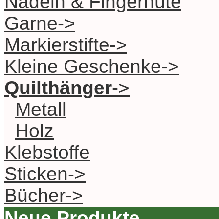
Nadeln & Fingerhüte
Garne->
Markierstifte->
Kleine Geschenke->
Quilthänger
->
Metall
Holz
Klebstoffe
Sticken->
Bücher->
Neue Produkte