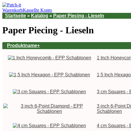
Warenkorb
Kasse
Ihr Konto
Startseite
»
Katalog
»
Paper Piecing - Lieseln
Paper Piecing - Lieseln
Produktname+
1 Inch Honeyco
1,5 Inch Hexag
3 cm Squares -
3 inch 6-Point 
Schablonen
4 cm Squares -