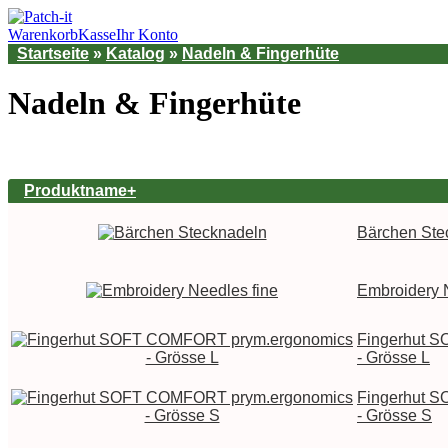
Warenkorb
Kasse
Ihr Konto
Startseite
»
Katalog
»
Nadeln & Fingerhüte
Nadeln & Fingerhüte
Produktname+
Bärchen Ste
Embroidery 
Fingerhut 
- Grösse L
Fingerhut 
- Grösse S