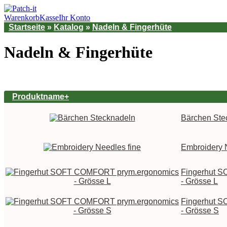
Warenkorb
Kasse
Ihr Konto
Startseite
»
Katalog
»
Nadeln & Fingerhüte
Nadeln & Fingerhüte
Produktname+
Bärchen Ste
Embroidery 
Fingerhut 
- Grösse L
Fingerhut 
- Grösse S