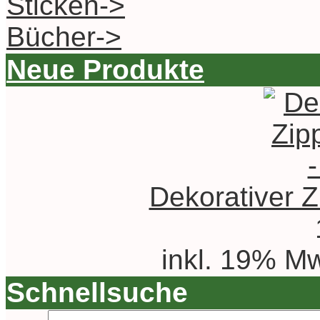
Sticken->
Bücher->
Neue Produkte
Dekorativer Z
inkl. 19% Mw
Schnellsuche