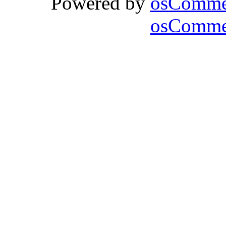
Powered by
osComme
osCommer