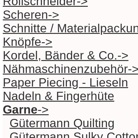
Rollschneider->
Scheren->
Schnitte / Materialpacku
Knöpfe->
Kordel, Bänder & Co.->
Nähmaschinenzubehör-
Paper Piecing - Lieseln
Nadeln & Fingerhüte
Garne
->
Gütermann Quilting
Gütermann Sulky Cotto