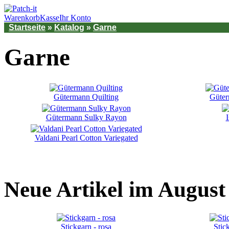
Warenkorb
Kasse
Ihr Konto
Startseite
»
Katalog
»
Garne
Garne
Gütermann Quilting
Güter
Gütermann Sulky Rayon
Valdani Pearl Cotton Variegated
Neue Artikel im August
Stickgarn - rosa
Stic